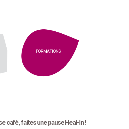
Aller au
contenu
principal
FORMATIONS
e café, faites une pause Heal-In !