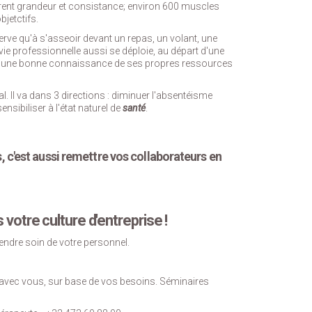
rent grandeur et consistance; environ 600 muscles
bjetctifs.
erve qu'à s'asseoir devant un repas, un volant, une
 vie professionnelle aussi se déploie, au départ d'une
et d'une bonne connaissance de ses propres ressources
al. Il va dans 3 directions : diminuer l'absentéisme
sibiliser à l'état naturel de
santé
.
c'est aussi remettre vos collaborateurs en
otre culture d'entreprise !
endre soin de votre personnel.
avec vous, sur base de vos besoins. Séminaires