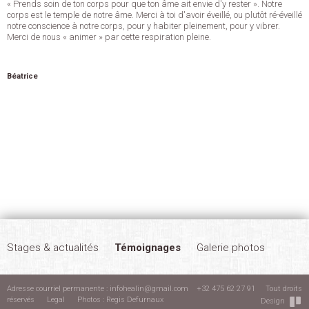
« Prends soin de ton corps pour que ton âme ait envie d'y rester ». Notre
corps est le temple de notre âme. Merci à toi d'avoir éveillé, ou plutôt ré-éveillé
notre conscience à notre corps, pour y habiter pleinement, pour y vibrer.
Merci de nous « animer » par cette respiration pleine.
Béatrice
Stages & actualités
Témoignages
Galerie photos
Adresse courriel permanente :
infohealin@gmail.com
+32 475 62 27 91 Tout droits
réservés
Legal
Photos : Regis Defurnaux
Design
Liens
Contact